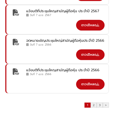
แจ้งมติที่ประชุมใหญสามัญผู้ถือหุ้น ประจำปี 2567
วันที่ 7 เม.ย. 2567
ดาวน์โหลด
จดหมายเชิญประชุมใหญ่สามัญผู้ถือหุ้นประจำปี 2566
วันที่ 7 เม.ย. 2566
ดาวน์โหลด
แจ้งมติที่ประชุมใหญสามัญผู้ถือหุ้น ประจำปี 2566
วันที่ 7 เม.ย. 2566
ดาวน์โหลด
1
2
3
>