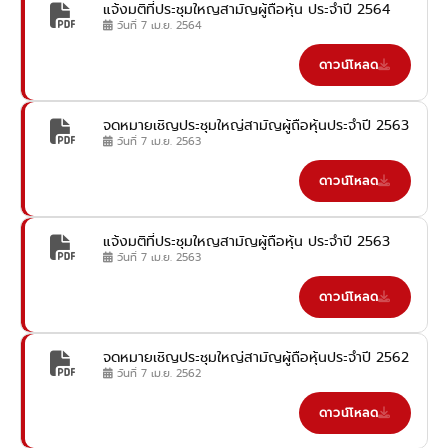
แจ้งมติที่ประชุมใหญสามัญผู้ถือหุ้น ประจำปี 2564
วันที่ 7 เม.ย. 2564
ดาวน์โหลด
จดหมายเชิญประชุมใหญ่สามัญผู้ถือหุ้นประจำปี 2563
วันที่ 7 เม.ย. 2563
ดาวน์โหลด
แจ้งมติที่ประชุมใหญสามัญผู้ถือหุ้น ประจำปี 2563
วันที่ 7 เม.ย. 2563
ดาวน์โหลด
จดหมายเชิญประชุมใหญ่สามัญผู้ถือหุ้นประจำปี 2562
วันที่ 7 เม.ย. 2562
ดาวน์โหลด