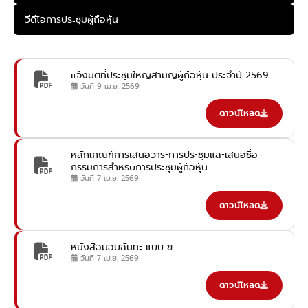
วีดีโอการประชุมผู้ถือหุ้น
แจ้งมติที่ประชุมใหญสามัญผู้ถือหุ้น ประจำปี 2569
วันที่ 9 เม.ย. 2569
ดาวน์โหลด
หลักเกณฑ์การเสนอวาระการประชุมและเสนอชื่อ
กรรมการสำหรับการประชุมผู้ถือหุ้น
วันที่ 7 เม.ย. 2569
ดาวน์โหลด
หนังสือมอบฉันทะ แบบ ข.
วันที่ 7 เม.ย. 2569
ดาวน์โหลด