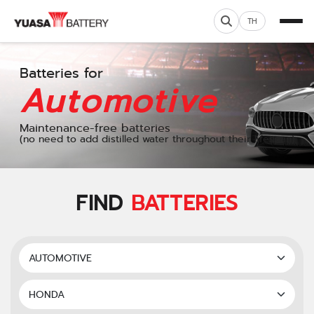
TH
Batteries for
Automotive
Maintenance-free batteries
(no need to add distilled water throughout their lifespan)
FIND
BATTERIES