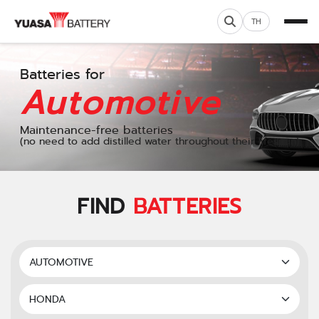
TH
Batteries for
Automotive
Maintenance-free batteries
(no need to add distilled water throughout their lifespan)
FIND
BATTERIES