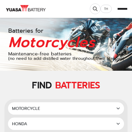
TH
Batteries for
Motorcycles
Maintenance-free batteries
(no need to add distilled water throughout their lifespan)
FIND
BATTERIES