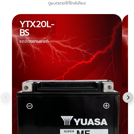
ดูแบตเตอรี่ที่ใกล้เคียง
YTX20L-
BS
รถจักรยานยนต์
ร
จั