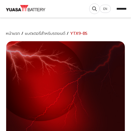
EN
หน้าแรก
/
แบตเตอรี่สำหรับรถยนต์
/
YTX9-BS