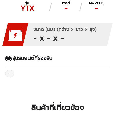
รุ่น
โวลต์
Ah/20Hr.
YTX
-
-
ขนาด (มม.) (กว้าง x ยาว x สูง)
- x - x -
รุ่นรถยนต์ที่รองรับ
-
สินค้าที่เกี่ยวข้อง