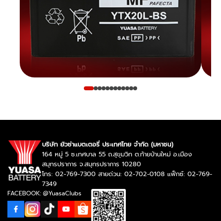
บริษัท ยัวซ่าแบตเตอรี่ ประเทศไทย จำกัด (มหาชน)
164 หมู่ 5 ซ.เทศบาล 55 ถ.สุขุมวิท ต.ท้ายบ้านใหม่ อ.เมือง
สมุทรปราการ จ.สมุทรปราการ 10280
โทร: 02-769-7300 สายด่วน: 02-702-0108 แฟ็กซ์: 02-769-
7349
FACEBOOK: @YuasaClubs