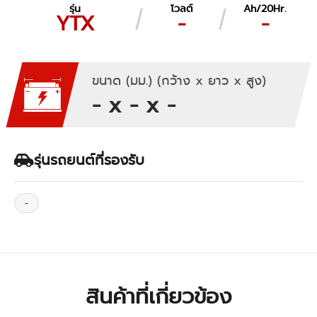
รุ่น
โวลต์
Ah/20Hr.
YTX
-
-
ขนาด (มม.) (กว้าง x ยาว x สูง)
- x - x -
รุ่นรถยนต์ที่รองรับ
-
สินค้าที่เกี่ยวข้อง