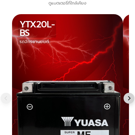
ดูแบตเตอรี่ที่ใกล้เคียง
YTX20L-
BS
รถจักรยานยนต์
ร
จั