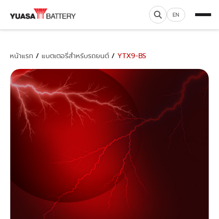
EN
หน้าแรก
/
แบตเตอรี่สำหรับรถยนต์
/
YTX9-BS