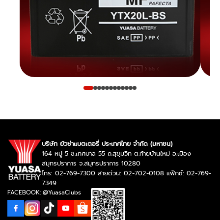
บริษัท ยัวซ่าแบตเตอรี่ ประเทศไทย จำกัด (มหาชน)
164 หมู่ 5 ซ.เทศบาล 55 ถ.สุขุมวิท ต.ท้ายบ้านใหม่ อ.เมือง
สมุทรปราการ จ.สมุทรปราการ 10280
โทร: 02-769-7300 สายด่วน: 02-702-0108 แฟ็กซ์: 02-769-
7349
FACEBOOK: @YuasaClubs