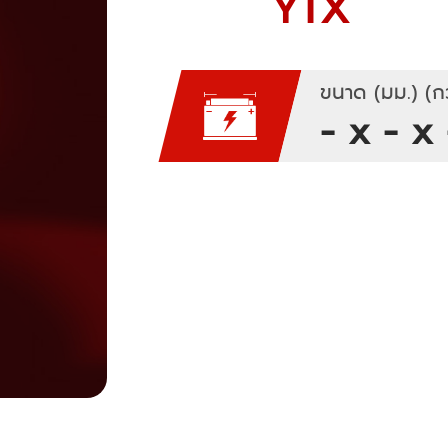
YTX
ขนาด (มม.) (กว
- x - x 