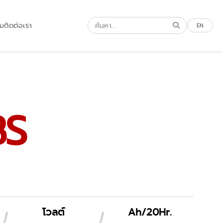
รม
ติดต่อเรา
EN
BS
โวลต์
Ah/20Hr.