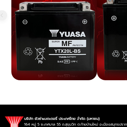
บริษัท ยัวซ่าแบตเตอรี่ ประเทศไทย จำกัด (มหาชน)
164 หมู่ 5 ซ.เทศบาล 55 ถ.สุขุมวิท ต.ท้ายบ้านใหม่ อ.เมืองสมุทรป