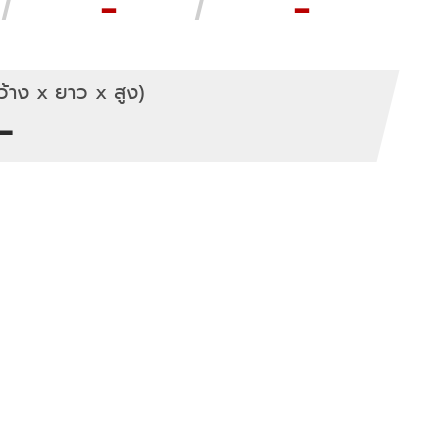
-
-
้าง x ยาว x สูง)
-