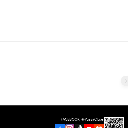
FACEBOOK: @YuasaClubs