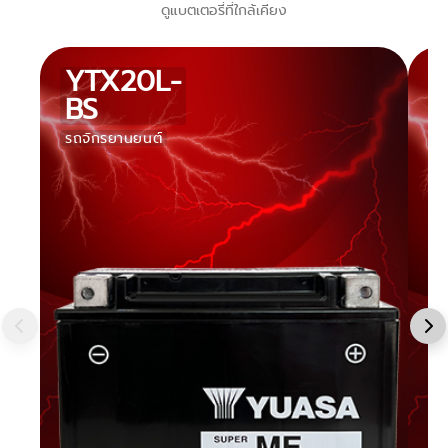
ดูแบตเตอรี่ที่ใกล้เคียง
YTX20L-
BS
รถจักรยานยนต์
ร
จั