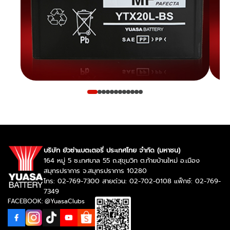
บริษัท ยัวซ่าแบตเตอรี่ ประเทศไทย จำกัด (มหาชน)
164 หมู่ 5 ซ.เทศบาล 55 ถ.สุขุมวิท ต.ท้ายบ้านใหม่ อ.เมือง
สมุทรปราการ จ.สมุทรปราการ 10280
โทร: 02-769-7300 สายด่วน: 02-702-0108 แฟ็กซ์: 02-769-
7349
FACEBOOK: @YuasaClubs