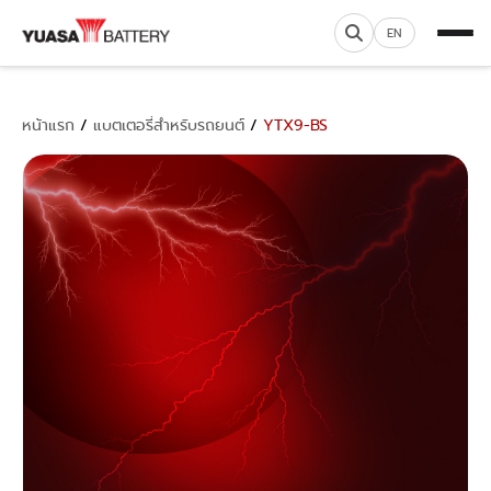
EN
หน้าแรก
/
แบตเตอรี่สำหรับรถยนต์
/
YTX9-BS