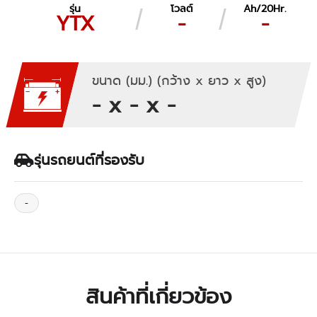
รุ่น
โวลต์
Ah/20Hr.
YTX
-
-
ขนาด (มม.) (กว้าง x ยาว x สูง)
- x - x -
รุ่นรถยนต์ที่รองรับ
-
สินค้าที่เกี่ยวข้อง