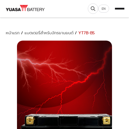
EN
หน้าแรก
/
แบตเตอรี่สำหรับจักรยานยนต์
/
YT7B-BS