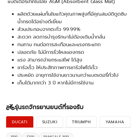
แบตเตอรี่เทคโนโลยี AGM (Absorbent Glass Mat)
ผลิตด้วยแผ่นกั้นใยแก้วคุณภาพสูงที่มีคุณสมบัติดูดซับ
น้ำกรดได้อย่างดีเยี่ยม
ส่วนประกอบจากตะกั่ว 99.99%
สะดวก ลดการบำรุงรักษาไม่ต้องเติมน้ำกลั่น
ทนทาน ทนต่อการสะเทือนและแรงกระแทก
ปลอดภัย ไม่มีการรั่วไหลของกรด
แรง สามารถจ่ายกระแสไฟ ได้สูง
ชาร์จเร็ว ให้ประสิทภาพการชาร์จไฟได้เร็ว
ประหยัด อายุการใช้งานยาวนานกว่าแบตเตอรี่ทั่วไป
เก็บได้มากกว่า 3 ปี หากไม่มีการใช้งาน
รุ่นรถจักรยานยนต์ที่รองรับ
DUCATI
SUZUKI
TRIUMPH
YAMAHA