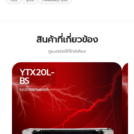
1199
1299
PANIGALE 899
สินค้าที่เกี่ยวข้อง
ดูแบตเตอรี่ที่ใกล้เคียง
YTX20L-
BS
รถจักรยานยนต์
ร
จั