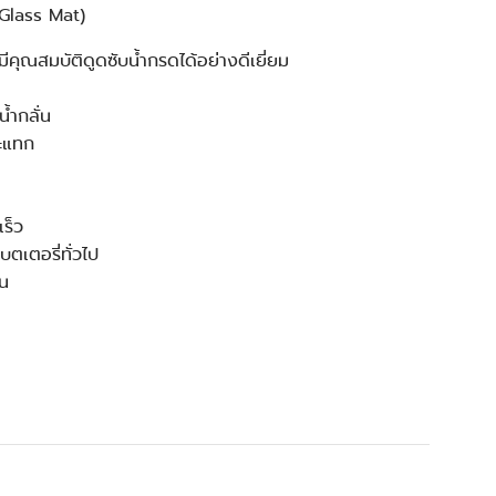
Glass Mat)
ีคุณสมบัติดูดซับน้ำกรดได้อย่างดีเยี่ยม
้ำกลั่น
ะแทก
เร็ว
ตเตอรี่ทั่วไป
าน