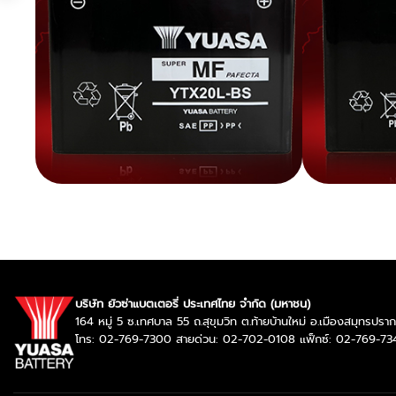
บริษัท ยัวซ่าแบตเตอรี่ ประเทศไทย จำกัด (มหาชน)
164 หมู่ 5 ซ.เทศบาล 55 ถ.สุขุมวิท ต.ท้ายบ้านใหม่ อ.เมืองสมุทรป
โทร: 02-769-7300 สายด่วน: 02-702-0108 แฟ็กซ์: 02-769-73