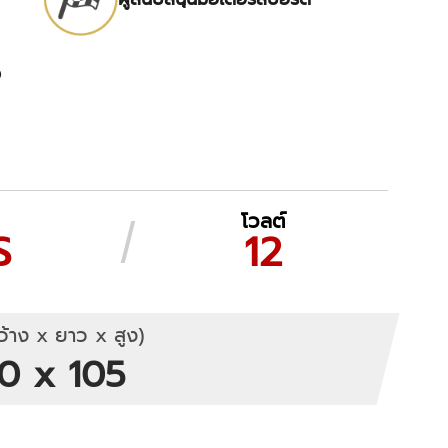
ง
โวลต์
S
12
้าง x ยาว x สูง)
0 x 105