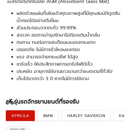
แบตเตอรี่เทคโนโลยี AGM (Absorbent Glass Mat)
ผลิตด้วยแผ่นกั้นใยแก้วคุณภาพสูงที่มีคุณสมบัติดูดซับ
น้ำกรดได้อย่างดีเยี่ยม
ส่วนประกอบจากตะกั่ว 99.99%
สะดวก ลดการบำรุงรักษาไม่ต้องเติมน้ำกลั่น
ทนทาน ทนต่อการสะเทือนและแรงกระแทก
ปลอดภัย ไม่มีการรั่วไหลของกรด
แรง สามารถจ่ายกระแสไฟ ได้สูง
ชาร์จเร็ว ให้ประสิทภาพการชาร์จไฟได้เร็ว
ประหยัด อายุการใช้งานยาวนานกว่าแบตเตอรี่ทั่วไป
เก็บได้มากกว่า 3 ปี หากไม่มีการใช้งาน
รุ่นรถจักรยานยนต์ที่รองรับ
APRILILA
BMW
HARLEY DAVIDSON
KAWA