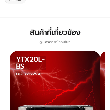
1000 SRV
สินค้าที่เกี่ยวข้อง
ดูแบตเตอรี่ที่ใกล้เคียง
YTX20L-
BS
รถจักรยานยนต์
ร
จั