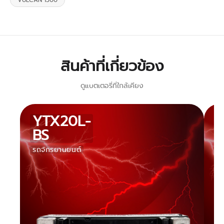
VULCAN 1500
สินค้าที่เกี่ยวข้อง
ดูแบตเตอรี่ที่ใกล้เคียง
YTX20L-
BS
รถจักรยานยนต์
รถ