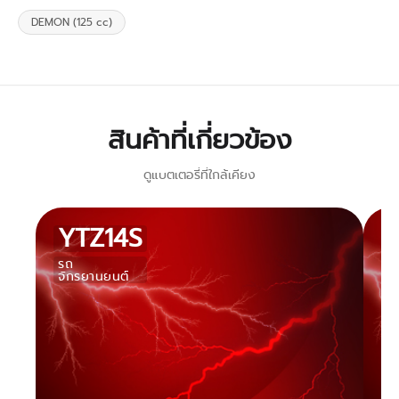
DEMON (125 cc)
สินค้าที่เกี่ยวข้อง
ดูแบตเตอรี่ที่ใกล้เคียง
YTZ14S
รถ
ร
จักรยานยนต์
จั