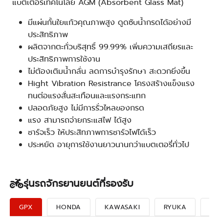
แบตเตอรี่เทคโนโลยี AGM (Absorbent Glass Mat)
มีแผ่นกั้นใยแก้วคุณภาพสูง ดูดซับน้ำกรดได้อย่างมี
ประสิทธิภาพ
ผลิตจากตะกั่วบริสุทธิ์ 99.99% เพิ่มความเสถียรและ
ประสิทธิภาพการใช้งาน
ไม่ต้องเติมน้ำกลั่น ลดการบำรุงรักษา สะดวกยิ่งขึ้น
Hight Vibration Resistrance โครงสร้างแข็งแรง
ทนต่อแรงสั่นสะเทือนและแรงกระแทก
ปลอดภัยสูง ไม่มีการรั่วไหลของกรด
แรง สามารถจ่ายกระแสไฟ ได้สูง
ชาร์จเร็ว ให้ประสิทภาพการชาร์จไฟได้เร็ว
ประหยัด อายุการใช้งานยาวนานกว่าแบตเตอรี่ทั่วไป
รุ่นรถจักรยานยนต์ที่รองรับ
GPX
HONDA
KAWASAKI
RYUKA
SU