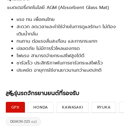
แบตเตอรี่เทคโนโลยี AGM (Absorbent Glass Mat)
แรง ทน เพื่อคนไทย
สะดวก ลดเวลาและค่าใช้จ่ายในการดูแลรักษา ไม่ต้อง
เติมน้ำกลั่น
ทนทาน ต่อแรงสั่นสะเทือน และการกระแทก
ปลอดภัย ไม่มีการรั่วไหลของกรด
ไฟแรง สามารถจ่ายกระแสไฟสูงได้ดี
ชาร์จเร็ว ประสิทธิภาพในการชาร์จกระแสไฟเร็ว
ประหยัด อายุการใช้งานยาวนานกว่าแบตปกติ
รุ่นรถจักรยานยนต์ที่รองรับ
GPX
HONDA
KAWASAKI
RYUKA
SU
DEMON (125 cc)