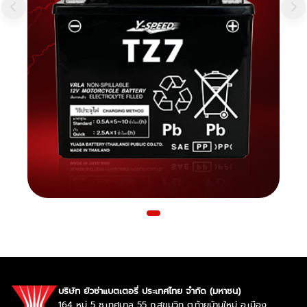
บริษัท ยัวซ่าแบตเตอรี่ ประเทศไทย จำกัด (มหาชน)
164 หมู่ 5 ซ.เทศบาล 55 ถ.สุขุมวิท ต.ท้ายบ้านใหม่ อ.เมือง