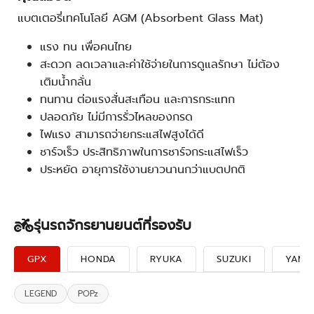
แบตเตอรี่เทคโนโลยี AGM (Absorbent Glass Mat)
แรง ทน เพื่อคนไทย
สะดวก ลดเวลาและค่าใช้จ่ายในการดูแลรักษา ไม่ต้อง
เติมน้ำกลั่น
ทนทาน ต่อแรงสั่นสะเทือน และการกระแทก
ปลอดภัย ไม่มีการรั่วไหลของกรด
ไฟแรง สามารถจ่ายกระแสไฟสูงได้ดี
ชาร์จเร็ว ประสิทธิภาพในการชาร์จกระแสไฟเร็ว
ประหยัด อายุการใช้งานยาวนานกว่าแบตปกติ
รุ่นรถจักรยานยนต์ที่รองรับ
GPX
HONDA
RYUKA
SUZUKI
YAMA
LEGEND
POPz