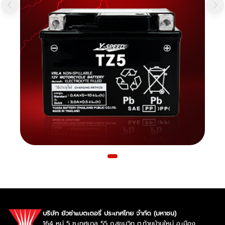
บริษัท ยัวซ่าแบตเตอรี่ ประเทศไทย จำกัด (มหาชน)
164 หมู่ 5 ซ.เทศบาล 55 ถ.สุขุมวิท ต.ท้ายบ้านใหม่ อ.เมือง