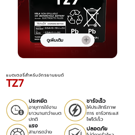
ดูเพิ่มเติม
แบตเตอรี่สำหรับจักรยานยนต์
TZ7
ประหยัด
ชาร์จเร็ว
อายุการใช้งาน
ให้ประสิทธิภาพ
ยาวนานกว่าแบต
การ ชาร์จกระแส
ปกติ
ไฟได้เร็ว
แรง
ปลอดภัย
สามารถจ่าย
ไม่มีการรั่วไหล