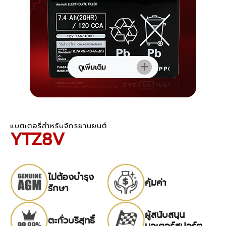
ดูเพิ่มเติม
แบตเตอรี่สำหรับจักรยานยนต์
YTZ8V
ไม่ต้องบำรุง
คุ้มค่า
รักษา
ผู้สนับสนุน
ตะกั่วบริสุทธิ์
มอเตอร์สปอร์ต