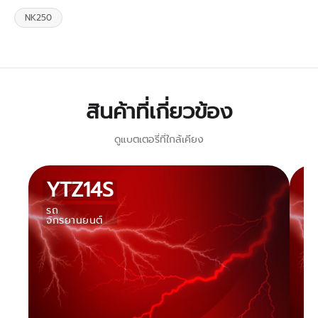
NK250
สินค้าที่เกี่ยวข้อง
ดูแบตเตอรี่ที่ใกล้เคียง
YTZ14S
รถ
ร
จักรยานยนต์
จั