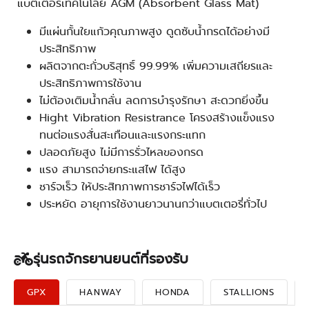
แบตเตอรี่เทคโนโลยี AGM (Absorbent Glass Mat)
มีแผ่นกั้นใยแก้วคุณภาพสูง ดูดซับน้ำกรดได้อย่างมี
ประสิทธิภาพ
ผลิตจากตะกั่วบริสุทธิ์ 99.99% เพิ่มความเสถียรและ
ประสิทธิภาพการใช้งาน
ไม่ต้องเติมน้ำกลั่น ลดการบำรุงรักษา สะดวกยิ่งขึ้น
Hight Vibration Resistrance โครงสร้างแข็งแรง
ทนต่อแรงสั่นสะเทือนและแรงกระแทก
ปลอดภัยสูง ไม่มีการรั่วไหลของกรด
แรง สามารถจ่ายกระแสไฟ ได้สูง
ชาร์จเร็ว ให้ประสิทภาพการชาร์จไฟได้เร็ว
ประหยัด อายุการใช้งานยาวนานกว่าแบตเตอรี่ทั่วไป
รุ่นรถจักรยานยนต์ที่รองรับ
GPX
HANWAY
HONDA
STALLIONS