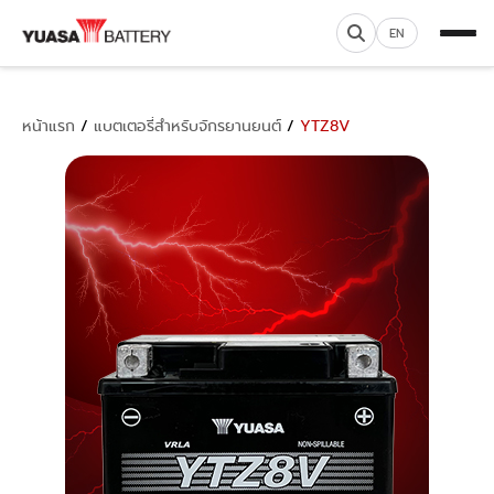
EN
หน้าแรก
/
แบตเตอรี่สำหรับจักรยานยนต์
/
YTZ8V