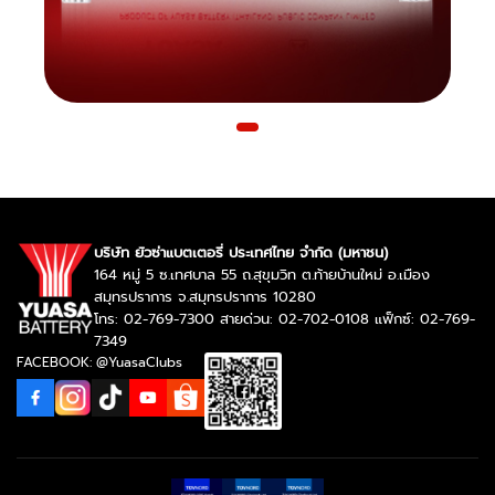
บริษัท ยัวซ่าแบตเตอรี่ ประเทศไทย จำกัด (มหาชน)
164 หมู่ 5 ซ.เทศบาล 55 ถ.สุขุมวิท ต.ท้ายบ้านใหม่ อ.เมือง
สมุทรปราการ จ.สมุทรปราการ 10280
โทร: 02-769-7300 สายด่วน: 02-702-0108 แฟ็กซ์: 02-769-
7349
FACEBOOK: @YuasaClubs