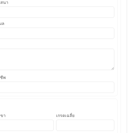
าสนา
เมล
ชีพ
าขา
เกรดเฉลี่ย