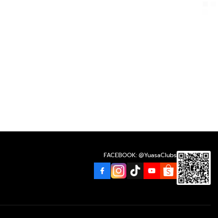
FACEBOOK: @YuasaClubs