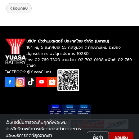
ย้อนกลับ
บริษัท ยัวซ่าแบตเตอรี่ ประเทศไทย จำกัด (มหาชน)
164 หมู่ 5 ซ.เทศบาล 55 ถ.สุขุมวิท ต.ท้ายบ้านใหม่ อ.เมือง
สมุทรปราการ จ.สมุทรปราการ 10280
โทร: 02-769-7300 สายด่วน: 02-702-0108 แฟ็กซ์: 02-769-
7349
FACEBOOK: @YuasaClubs
เว็บไซต์นี้มีการจัดเก็บคุกกี้เพื่อเพิ่ม
ประสิทธิภาพในการใช้งานของท่าน และการ
มอบบริการที่ดีที่สุดจากเรา
ตั้งค่า
ยอมรับ