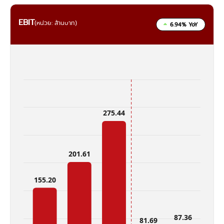
EBIT
(หน่วย: ล้านบาท)
6.94% YoY