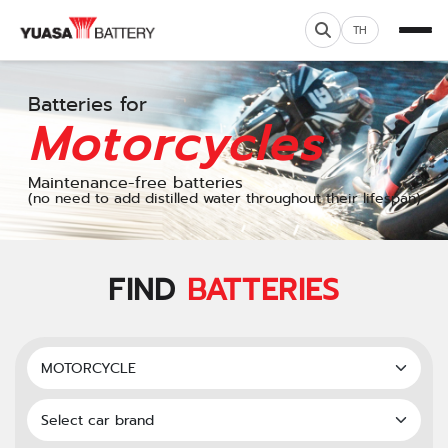
TH
Batteries for
Motorcycles
Maintenance-free batteries
(no need to add distilled water throughout their lifespan)
FIND
BATTERIES