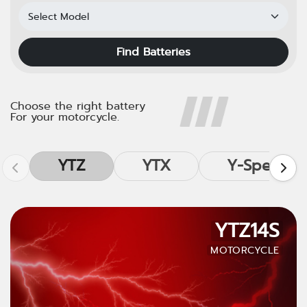
Find Batteries
Choose the right battery
For your motorcycle.
YTZ
YTX
Y-Speed
YTZ14S
MOTORCYCLE