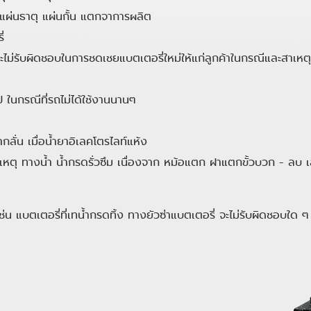
 แผ่นธาตุ แผ่นกั้น แตกจาการผลิต
่
จะไม่รับผิดชอบในการชดเชยแบตเตอรี่ใหม่ให้แก่ลูกค้าในกรณีและสาเหตุด
ป ในกรณีที่รถไม่ได้ใช้งานนานๆ
กลั่น เมื่อน้ำยาอิเลคโตรไลท์แห้ง
ิเหตุ ทางน้ำ น้ำกรดรั่วซึม เนื่องจาก หม้อแตก ฝาแตกขั้วบวก - ลบ
น แบตเตอรี่ที่เทน้ำกรดทิ้ง ทางยัวซ่าแบตเตอรี่ จะไม่รับผิดชอบใด ๆ ท