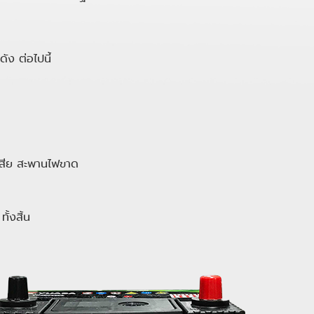
ัง ต่อไปนี้
 เสีย สะพานไฟขาด
ั้งสิ้น