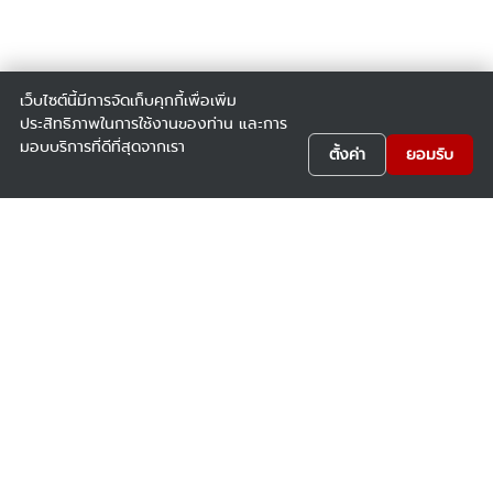
เว็บไซต์นี้มีการจัดเก็บคุกกี้เพื่อเพิ่ม
ประสิทธิภาพในการใช้งานของท่าน และการ
มอบบริการที่ดีที่สุดจากเรา
ตั้งค่า
ยอมรับ
บริษัท ยัวซ่าแบตเตอรี่ ประเทศไทย จำกัด (มหาชน)
164 หมู่ 5 ซ.เทศบาล 55 ถ.สุขุมวิท ต.ท้ายบ้านใหม่ อ.เมือง
สมุทรปราการ จ.สมุทรปราการ 10280
โทร: 02-769-7300 สายด่วน: 02-702-0108 แฟ็กซ์: 02-769-
7349
FACEBOOK: @YuasaClubs