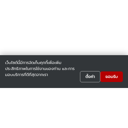
เว็บไซต์นี้มีการจัดเก็บคุกกี้เพื่อเพิ่ม
ประสิทธิภาพในการใช้งานของท่าน และการ
มอบบริการที่ดีที่สุดจากเรา
ตั้งค่า
ยอมรับ
บริษัท ยัวซ่าแบตเตอรี่ ประเทศไทย จำกัด (มหาชน)
164 หมู่ 5 ซ.เทศบาล 55 ถ.สุขุมวิท ต.ท้ายบ้านใหม่ อ.เมือง