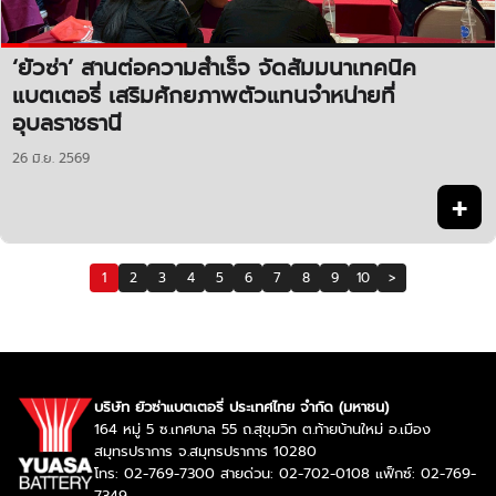
‘ยัวซ่า’ สานต่อความสำเร็จ จัดสัมมนาเทคนิค
แบตเตอรี่ เสริมศักยภาพตัวแทนจำหน่ายที่
อุบลราชธานี
26 มิ.ย. 2569
+
1
2
3
4
5
6
7
8
9
10
>
บริษัท ยัวซ่าแบตเตอรี่ ประเทศไทย จำกัด (มหาชน)
164 หมู่ 5 ซ.เทศบาล 55 ถ.สุขุมวิท ต.ท้ายบ้านใหม่ อ.เมือง
สมุทรปราการ จ.สมุทรปราการ 10280
โทร: 02-769-7300 สายด่วน: 02-702-0108 แฟ็กซ์: 02-769-
7349