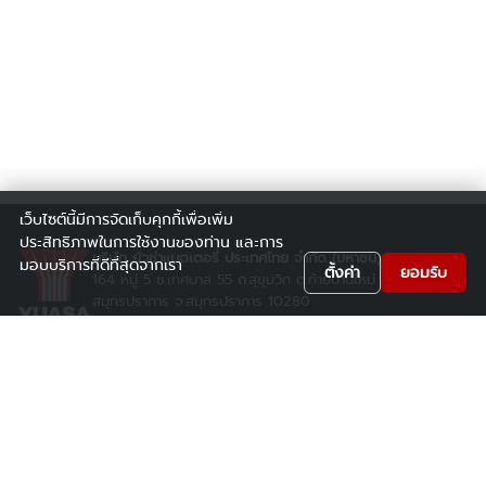
เว็บไซต์นี้มีการจัดเก็บคุกกี้เพื่อเพิ่ม
ประสิทธิภาพในการใช้งานของท่าน และการ
บริษัท ยัวซ่าแบตเตอรี่ ประเทศไทย จำกัด (มหาชน)
มอบบริการที่ดีที่สุดจากเรา
ตั้งค่า
ยอมรับ
164 หมู่ 5 ซ.เทศบาล 55 ถ.สุขุมวิท ต.ท้ายบ้านใหม่ อ.เมือง
สมุทรปราการ จ.สมุทรปราการ 10280
โทร: 02-769-7300 สายด่วน: 02-702-0108 แฟ็กซ์: 02-769-
7349
FACEBOOK: @YuasaClubs