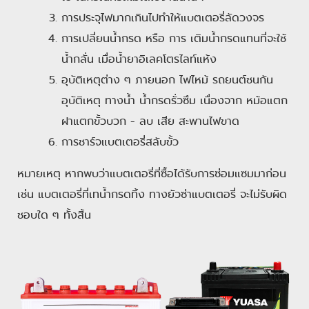
การประจุไฟมากเกินไปทำให้แบตเตอรี่ลัดวงจร
การเปลี่ยนน้ำกรด หรือ การ เติมน้ำกรดแทนที่จะใช้
น้ำกลั่น เมื่อน้ำยาอิเลคโตรไลท์แห้ง
อุบัติเหตุต่าง ๆ ภายนอก ไฟไหม้ รถยนต์ชนกัน
อุบัติเหตุ ทางน้ำ น้ำกรดรั่วซึม เนื่องจาก หม้อแตก
ฝาแตกขั้วบวก - ลบ เสีย สะพานไฟขาด
การชาร์จแบตเตอรี่สลับขั้ว
หมายเหตุ หากพบว่าแบตเตอรี่ที่ซื้อได้รับการซ่อมแซมมาก่อน
เช่น แบตเตอรี่ที่เทน้ำกรดทิ้ง ทางยัวซ่าแบตเตอรี่ จะไม่รับผิด
ชอบใด ๆ ทั้งสิ้น