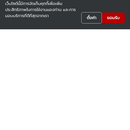
เว็บไซต์นี้มีการจัดเก็บคุกกี้เพื่อเพิ่ม
ประสิทธิภาพในการใช้งานของท่าน และการ
มอบบริการที่ดีที่สุดจากเรา
ตั้งค่า
ยอมรับ
บริษัท ยัวซ่าแบตเตอรี่ ประเทศไทย จำกัด (มหาชน)
164 หมู่ 5 ซ.เทศบาล 55 ถ.สุขุมวิท ต.ท้ายบ้านใหม่ อ.เมือง
สมุทรปราการ จ.สมุทรปราการ 10280
โทร: 02-769-7300 สายด่วน: 02-702-0108 แฟ็กซ์: 02-769-
7349
FACEBOOK: @YuasaClubs