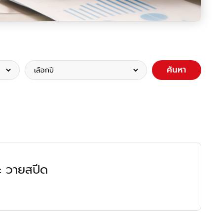
ค้นหา
ละ วายสปีด