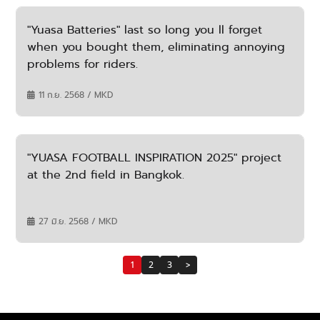
"Yuasa Batteries" last so long you ll forget
when you bought them, eliminating annoying
problems for riders.
11 ก.ย. 2568 / MKD
"YUASA FOOTBALL INSPIRATION 2025" project
at the 2nd field in Bangkok.
27 มิ.ย. 2568 / MKD
1
2
3
>