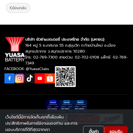
ย้อนกลับ
บริษัท ยัวซ่าแบตเตอรี่ ประเทศไทย จำกัด (มหาชน)
164 หมู่ 5 ซ.เทศบาล 55 ถ.สุขุมวิท ต.ท้ายบ้านใหม่ อ.เมือง
สมุทรปราการ จ.สมุทรปราการ 10280
โทร: 02-769-7300 สายด่วน: 02-702-0108 แฟ็กซ์: 02-769-
7349
FACEBOOK: @YuasaClubs
เว็บไซต์นี้มีการจัดเก็บคุกกี้เพื่อเพิ่ม
ประสิทธิภาพในการใช้งานของท่าน และการ
มอบบริการที่ดีที่สุดจากเรา
ตั้งค่า
ยอมรับ