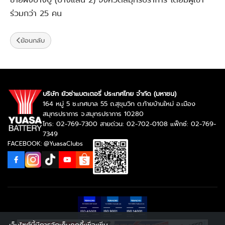
ร่วมกว่า 25 คน
ย้อนกลับ
บริษัท ยัวซ่าแบตเตอรี่ ประเทศไทย จำกัด (มหาชน)
164 หมู่ 5 ซ.เทศบาล 55 ถ.สุขุมวิท ต.ท้ายบ้านใหม่ อ.เมือง
สมุทรปราการ จ.สมุทรปราการ 10280
โทร: 02-769-7300 สายด่วน: 02-702-0108 แฟ็กซ์: 02-769-
7349
FACEBOOK: @YuasaClubs