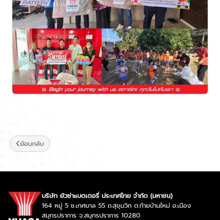
ย้อนกลับ
บริษัท ยัวซ่าแบตเตอรี่ ประเทศไทย จำกัด (มหาชน)
164 หมู่ 5 ซ.เทศบาล 55 ถ.สุขุมวิท ต.ท้ายบ้านใหม่ อ.เมือง
สมุทรปราการ จ.สมุทรปราการ 10280