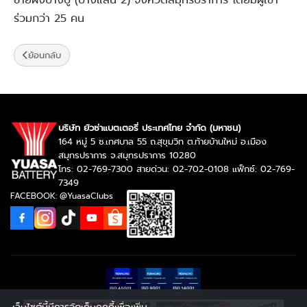
ร่วมกว่า 25 คน
ย้อนกลับ
บริษัท ยัวซ่าแบตเตอรี่ ประเทศไทย จำกัด (มหาชน)
164 หมู่ 5 ซ.เทศบาล 55 ถ.สุขุมวิท ต.ท้ายบ้านใหม่ อ.เมือง
สมุทรปราการ จ.สมุทรปราการ 10280
โทร: 02-769-7300 สายด่วน: 02-702-0108 แฟ็กซ์: 02-769-
7349
FACEBOOK: @YuasaClubs