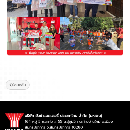
ย้อนกลับ
บริษัท ยัวซ่าแบตเตอรี่ ประเทศไทย จำกัด (มหาชน)
164 หมู่ 5 ซ.เทศบาล 55 ถ.สุขุมวิท ต.ท้ายบ้านใหม่ อ.เมือง
สมุทรปราการ จ.สมุทรปราการ 10280