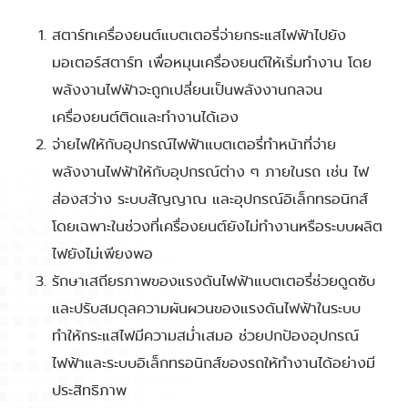
สตาร์ทเครื่องยนต์แบตเตอรี่จ่ายกระแสไฟฟ้าไปยัง
มอเตอร์สตาร์ท เพื่อหมุนเครื่องยนต์ให้เริ่มทำงาน โดย
พลังงานไฟฟ้าจะถูกเปลี่ยนเป็นพลังงานกลจน
เครื่องยนต์ติดและทำงานได้เอง
จ่ายไฟให้กับอุปกรณ์ไฟฟ้าแบตเตอรี่ทำหน้าที่จ่าย
พลังงานไฟฟ้าให้กับอุปกรณ์ต่าง ๆ ภายในรถ เช่น ไฟ
ส่องสว่าง ระบบสัญญาณ และอุปกรณ์อิเล็กทรอนิกส์
โดยเฉพาะในช่วงที่เครื่องยนต์ยังไม่ทำงานหรือระบบผลิต
ไฟยังไม่เพียงพอ
รักษาเสถียรภาพของแรงดันไฟฟ้าแบตเตอรี่ช่วยดูดซับ
และปรับสมดุลความผันผวนของแรงดันไฟฟ้าในระบบ
ทำให้กระแสไฟมีความสม่ำเสมอ ช่วยปกป้องอุปกรณ์
ไฟฟ้าและระบบอิเล็กทรอนิกส์ของรถให้ทำงานได้อย่างมี
ประสิทธิภาพ