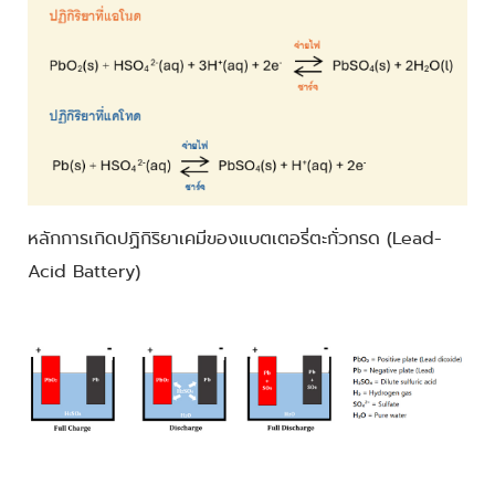
หลักการเกิดปฏิกิริยาเคมีของแบตเตอรี่ตะกั่วกรด (Lead-
Acid Battery)