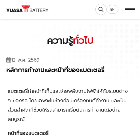
EN
ความรู้
ทั่วไป
12 พ.ค. 2569
หลักการทำงานและหน้าที่ของแบตเตอรี่
แบตเตอรี่ทำหน้าที่เก็บและจ่ายพลังงานไฟฟ้าให้กับระบบต่าง
ๆ ของรถ โดยเฉพาะในช่วงก่อนเครื่องยนต์ทำงาน และเป็น
ส่วนสำคัญที่ช่วยให้รถสามารถเริ่มต้นการทำงานได้อย่าง
สมบูรณ์
หน้าที่ของแบตเตอรี่