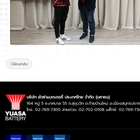
ย้อนกลับ
บริษัท ยัวซ่าแบตเตอรี่ ประเทศไทย จำกัด (มหาชน)
164 หมู่ 5 ซ.เทศบาล 55 ถ.สุขุมวิท ต.ท้ายบ้านใหม่ อ.เมืองสมุทรป
โทร: 02-769-7300 สายด่วน: 02-702-0108 แฟ็กซ์: 02-769-73