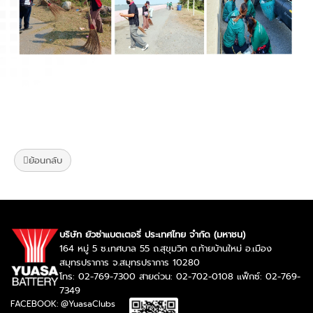
ย้อนกลับ
บริษัท ยัวซ่าแบตเตอรี่ ประเทศไทย จำกัด (มหาชน)
164 หมู่ 5 ซ.เทศบาล 55 ถ.สุขุมวิท ต.ท้ายบ้านใหม่ อ.เมือง
สมุทรปราการ จ.สมุทรปราการ 10280
โทร: 02-769-7300 สายด่วน: 02-702-0108 แฟ็กซ์: 02-769-
7349
FACEBOOK: @YuasaClubs