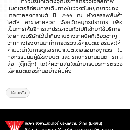
ทางบริษัทได้ตั้งจุดบริการตรวจเช็คสภาพ
แบตเตอรี่ก่อนการเดินทางในช่วงวันหยุดยาวของ
เทศกาลสงกรานต์ ปี
ณ ห้างสรรพสินค้า
2566
โลตัส สาขาสายลวด จังหวัดสมุทรปราการ เพื่อ
เป็นการให้บริการแก่ประชาชนทั่วไปที่เข้ามาใช้บริการ
โดยทางบริษัทได้นำทีมงานช่างเทคนิคที่เชี่ยวชาญ
จากทางโรงงานมาทำการตรวจเช็คแบตเตอรี่และให้
คำแนะนำในการดูแลรักษาแบตเตอรี่อย่างถูกวิธี
ใน
กิจกรรมนี้มีผู้ใช้รถยนต์ และ รถจักรยานยนต์
รถ
3
ล้อ (ตุ๊กตุ๊ก)
ได้ให้ความสนใจเข้ามารับบริการตรวจ
เช็คแบตเตอรี่กันอย่างคับคั่ง
ย้อนกลับ
บริษัท ยัวซ่าแบตเตอรี่ ประเทศไทย จำกัด (มหาชน)
164 หมู่ 5 ซ.เทศบาล 55 ถ.สุขุมวิท ต.ท้ายบ้านใหม่ อ.เมือง