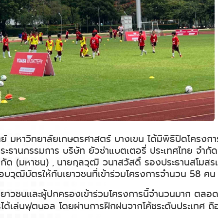
ตย์ มหาวิทยาลัยเกษตรศาสตร์ บางเขน ได้มีพิธีปิดโครงกา
 ประธานกรรมการ บริษัท ยัวซ่าแบตเตอรี่ ประเทศไทย จำก
จำกัด (มหาชน)
นายกุลวุฒิ วนาสวัสดิ์ รองประธานสโมสรเ
,
อบวุฒิบัตรให้กับเยาวชนที่เข้าร่วมโครงการจำนวน 58 คน
้เห็นเยาวชนและผู้ปกครองเข้าร่วมโครงการนี้จำนวนมาก ตลอดก
ารได้เล่นฟุตบอล โดยผ่านการฝึกฝนจากโค้ชระดับประเทศ ถือเป