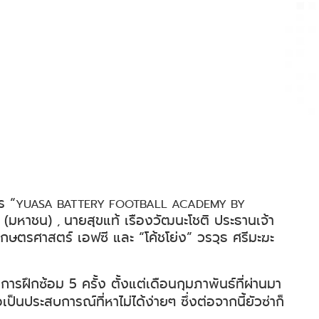
ร “
YUASA BATTERY FOOTBALL ACADEMY BY
ัด (มหาชน)
นายสุขแท้ เรืองวัฒนะโชติ ประธานเจ้า
,
กษตรศาสตร์ เอฟซี และ “โค้ชโย่ง” วรวุธ ศรีมะฆะ
ารฝึกซ้อม 5 ครั้ง ตั้งแต่เดือนกุมภาพันธ์ที่ผ่านมา
็นประสบการณ์ที่หาไม่ได้ง่ายๆ ซึ่งต่อจากนี้ยัวซ่าก็