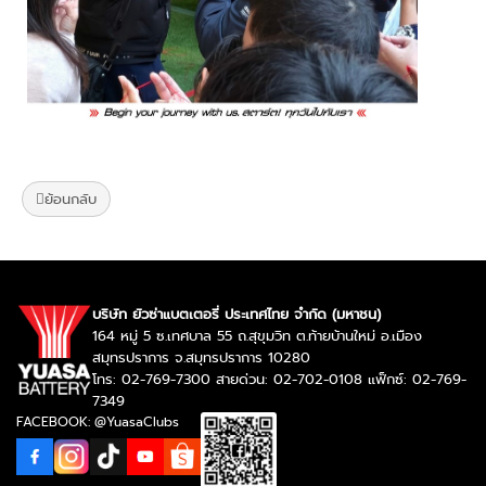
ย้อนกลับ
บริษัท ยัวซ่าแบตเตอรี่ ประเทศไทย จำกัด (มหาชน)
164 หมู่ 5 ซ.เทศบาล 55 ถ.สุขุมวิท ต.ท้ายบ้านใหม่ อ.เมือง
สมุทรปราการ จ.สมุทรปราการ 10280
โทร: 02-769-7300 สายด่วน: 02-702-0108 แฟ็กซ์: 02-769-
7349
FACEBOOK: @YuasaClubs