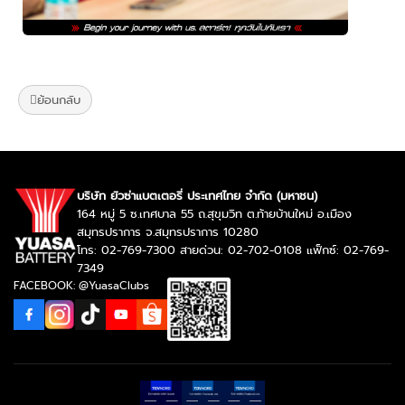
ย้อนกลับ
บริษัท ยัวซ่าแบตเตอรี่ ประเทศไทย จำกัด (มหาชน)
164 หมู่ 5 ซ.เทศบาล 55 ถ.สุขุมวิท ต.ท้ายบ้านใหม่ อ.เมือง
สมุทรปราการ จ.สมุทรปราการ 10280
โทร: 02-769-7300 สายด่วน: 02-702-0108 แฟ็กซ์: 02-769-
7349
FACEBOOK: @YuasaClubs