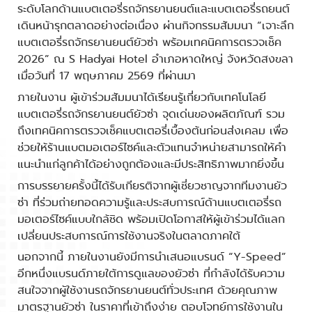
ระดับโลกด้านแบตเตอรี่รถจักรยานยนต์และแบตเตอรี่รถยนต์
เดินหน้ารุกตลาดอย่างต่อเนื่อง ผ่านกิจกรรมสัมมนา
“
เจาะลึก
แบตเตอรี่รถจักรยานยนต์ยัวซ่า พร้อมเทคนิคการตรวจเช็ค
2026”
ณ
S Hadyai Hotel
อำเภอหาดใหญ่ จังหวัดสงขลา
เมื่อวันที่
17
พฤษภาคม
2569
ที่ผ่านมา
ภายในงาน ผู้เข้าร่วมสัมมนาได้เรียนรู้เกี่ยวกับเทคโนโลยี
แบตเตอรี่รถจักรยานยนต์ยัวซ่า จุดเด่นของผลิตภัณฑ์ รวม
ถึงเทคนิคการตรวจเช็คแบตเตอรี่เบื้องต้นก่อนส่งเคลม เพื่อ
ช่วยให้ร้านแบตมอเตอร์ไซค์และตัวแทนจำหน่ายสามารถให้คำ
แนะนำแก่ลูกค้าได้อย่างถูกต้องและมีประสิทธิภาพมากยิ่งขึ้น
การบรรยายครั้งนี้ได้รับเกียรติจากผู้เชี่ยวชาญจากทีมงานยัว
ซ่า ที่ร่วมถ่ายทอดความรู้และประสบการณ์ด้านแบตเตอรี่รถ
มอเตอร์ไซค์แบบใกล้ชิด พร้อมเปิดโอกาสให้ผู้เข้าร่วมได้แลก
เปลี่ยนประสบการณ์การใช้งานจริงในตลาดภาคใต้
นอกจากนี้ ภายในงานยังมีการนำเสนอแบรนด์
“
Y-Speed”
อีกหนึ่งแบรนด์ภายใต้การดูแลของยัวซ่า ที่กำลังได้รับความ
สนใจจากผู้ใช้งานรถจักรยานยนต์ทั่วประเทศ ด้วยคุณภาพ
มาตรฐานยัวซ่า ในราคาที่เข้าถึงง่าย ตอบโจทย์การใช้งานใน