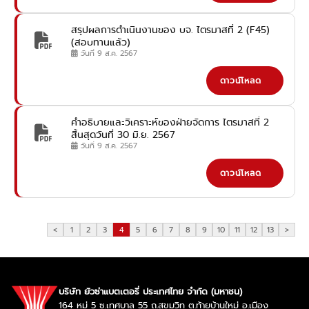
สรุปผลการดำเนินงานของ บจ. ไตรมาสที่ 2 (F45)
(สอบทานแล้ว)
วันที่ 9 ส.ค. 2567
ดาวน์โหลด
คำอธิบายและวิเคราะห์ของฝ่ายจัดการ ไตรมาสที่ 2
สิ้นสุดวันที่ 30 มิ.ย. 2567
วันที่ 9 ส.ค. 2567
ดาวน์โหลด
<
1
2
3
4
5
6
7
8
9
10
11
12
13
>
บริษัท ยัวซ่าแบตเตอรี่ ประเทศไทย จำกัด (มหาชน)
164 หมู่ 5 ซ.เทศบาล 55 ถ.สุขุมวิท ต.ท้ายบ้านใหม่ อ.เมือง